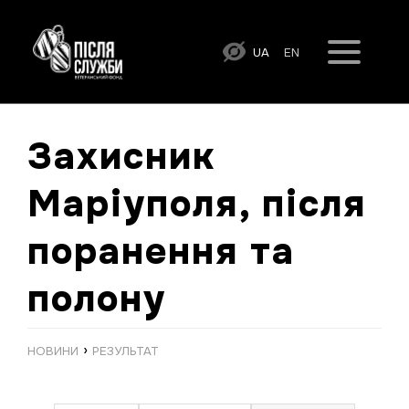
UA
EN
Захисник
Маріуполя, після
поранення та
полону
›
НОВИНИ
РЕЗУЛЬТАТ