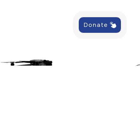
Donate
Про фонд
Місія
Напрямки діяльності
Новини