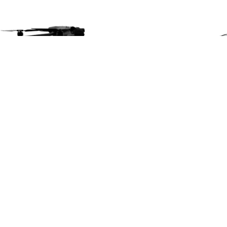
Про фонд
Місія
Напрямки діяльності
Новини
Контакти
Корисні посібники
Активні збори