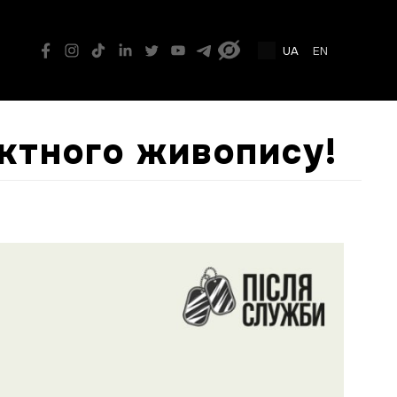
UA
EN
ктного живопису!