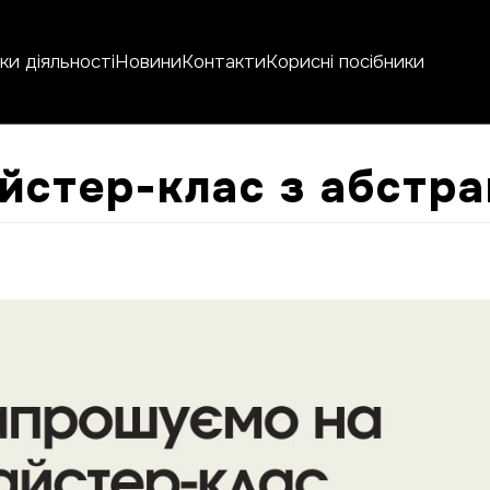
и діяльності
Новини
Контакти
Корисні посібники
йстер-клас з абстра