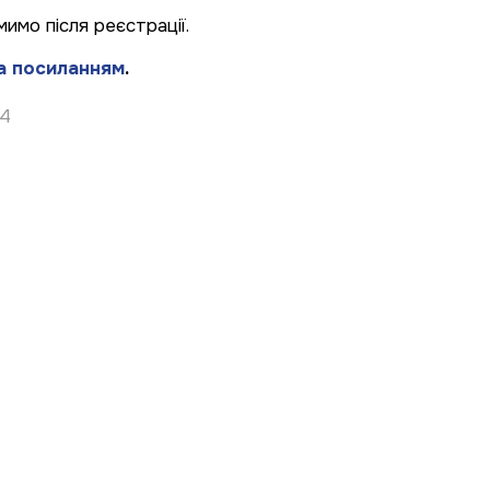
мимо після реєстрації.
а посиланням
.
24