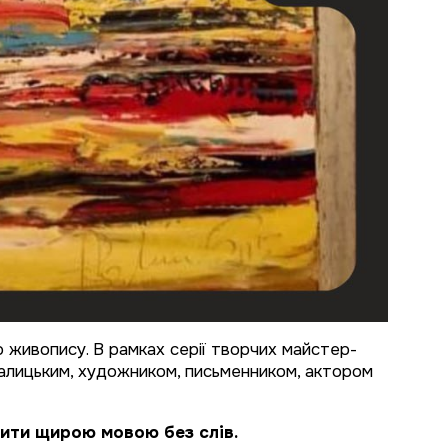
о живопису. В рамках серії творчих майстер-
 Галицьким, художником, письменником, актором
орити щирою мовою без слів.